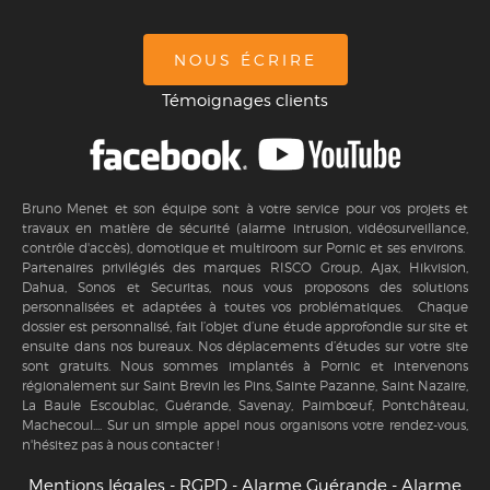
NOUS ÉCRIRE
Témoignages clients
Bruno Menet et son équipe sont à votre service pour vos projets et
travaux en matière de sécurité (alarme intrusion, vidéosurveillance,
contrôle d'accès), domotique et multiroom sur Pornic et ses environs.
Partenaires privilégiés des marques RISCO Group, Ajax, Hikvision,
Dahua, Sonos et Securitas, nous vous proposons des solutions
personnalisées et adaptées à toutes vos problématiques. Chaque
dossier est personnalisé, fait l’objet d’une étude approfondie sur site et
ensuite dans nos bureaux. Nos déplacements d’études sur votre site
sont gratuits. Nous sommes implantés à Pornic et intervenons
régionalement sur Saint Brevin les Pins, Sainte Pazanne, Saint Nazaire,
La Baule Escoublac, Guérande, Savenay, Paimbœuf, Pontchâteau,
Machecoul.... Sur un simple appel nous organisons votre rendez-vous,
n'hésitez pas à nous contacter !
Mentions légales - RGPD
-
Alarme Guérande
-
Alarme